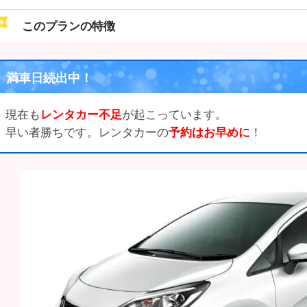
このプランの特徴
満車日続出中！
現在も
レンタカー不足
が起こっています。
早い者勝ちです。レンタカーの
予約はお早めに
！