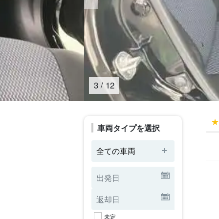
4
/
12
車両タイプを選択
全ての車両
未定