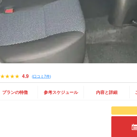
4.9
(
口コミ7件
)
プランの特徴
参考スケジュール
内容と詳細