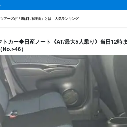
ト
ーツアーズが「選ばれる理由」とは
人気ランキング
トカー◆日産ノート《AT/最大5人乗り》当日12時
.r-46）