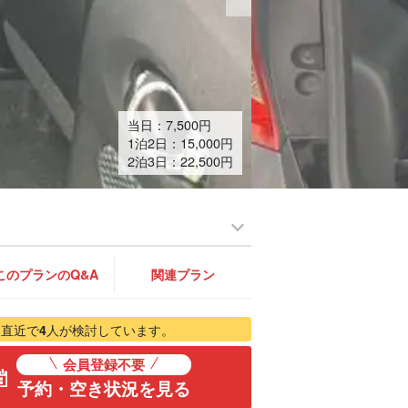
当日：
7,500
円
1泊2日：15,000円
2泊3日：22,500円
このプランのQ&A
関連プラン
直近で
4
人が検討しています。
会員登録不要
予約・空き状況を見る