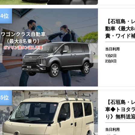
【石垣島・
動車《最大
責・ワイド
不要】(No.r-
当日利用
1泊2日
2泊3日
【石垣島・
車◆トヨタ
り》無料送迎付
当日利用