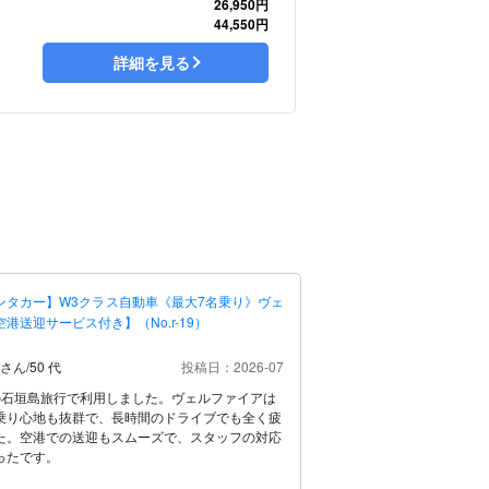
26,950円
44,550円
詳細を見る
ンタカー】W3クラス自動車《最大7名乗り》ヴェ
港送迎サービス付き】（No.r-19）
 さん
/
50 代
投稿日：2026-07
の石垣島旅行で利用しました。ヴェルファイアは
乗り心地も抜群で、長時間のドライブでも全く疲
た。空港での送迎もスムーズで、スタッフの対応
ったです。