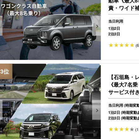
動車《最大
責・ワイド補償
当日利用
1泊2日
2泊3日
(
【石垣島・
《最大7名
サービス付き】
当日利用 (時期変
1泊2日 (時期変動
2泊3日 (時期変動
(1