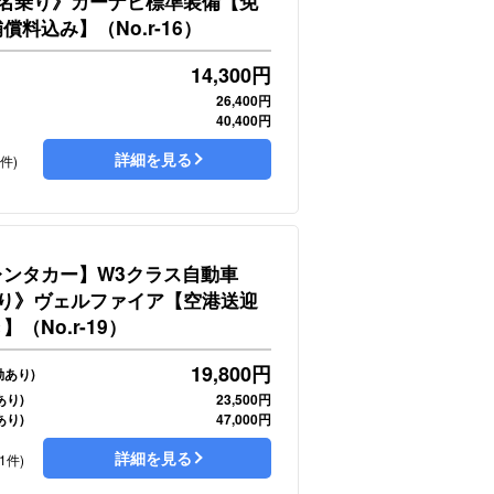
8名乗り》カーナビ標準装備【免
料込み】（No.r-16）
14,300
円
26,400円
40,400円
詳細を見る
6件)
レンタカー】W3クラス自動車
乗り》ヴェルファイア【空港送迎
（No.r-19）
19,800
円
動あり)
あり)
23,500円
あり)
47,000円
詳細を見る
1件)