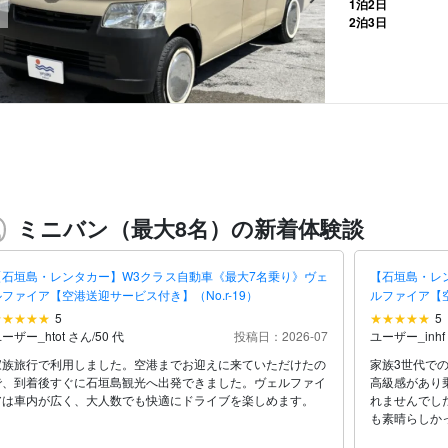
1泊2日
2泊3日
ミニバン（最大8名）の新着体験談
【石垣島・レンタカー】W3クラス自動車《最大7名乗り》ヴェ
【石垣島・レ
ルファイア【空港送迎サービス付き】（No.r-19）
ルファイア【空
5
5
ーザー_htot さん
/
50 代
投稿日：2026-07
ユーザー_inhf
家族旅行で利用しました。空港までお迎えに来ていただけたの
家族3世代で
で、到着後すぐに石垣島観光へ出発できました。ヴェルファイ
高級感があり
アは車内が広く、大人数でも快適にドライブを楽しめます。
れませんでし
も素晴らしか