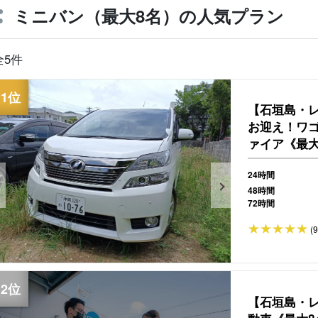
ミニバン（最大8名）の人気プラン
全5件
【石垣島・
お迎え！ワ
ァイア《最
（No.r-44）
24時間
48時間
72時間
(
【石垣島・