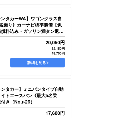
レンタカーWA】ワゴンクラス自
8名乗り》カーナビ標準装備【免
補償料込み・ガソリン満タン返し
17)
20,050
円
32,150円
48,700円
詳細を見る
レンタカー】ミニバンタイプ自動
ライトエースバン《最大5名乗
き（No.r-26）
17,600
円