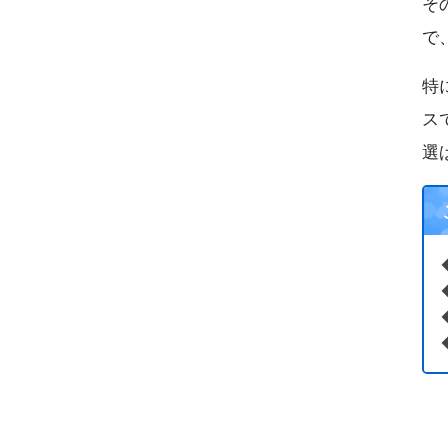
そ
で
特
ス
選