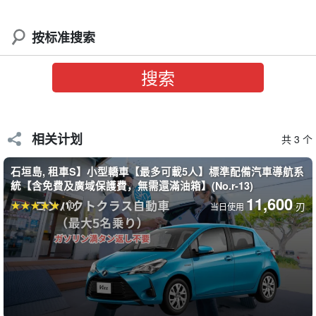
按标准搜索
相关计划
共 3 个
石垣島, 租車S】小型轎車【最多可載5人】標準配備汽車導航系
統【含免費及廣域保護費，無需還滿油箱】(No.r-13)
11,600
(10)
刃
当日使用