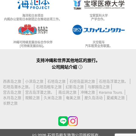
海洋和日本项目
宝冢医科大学
内阁办公室和日本财团正在推动这项工作。
产学合作。
冲绳可持续发展目标合作伙伴
天空租车
[可持续发展目标]。
汽车租赁业务联盟。
支持冲绳和世界其他地区的旅行。
公司网站介绍
西表岛之旅
小滨岛之旅
石垣岛之旅
石垣岛蓝洞之旅
石垣岛浮潜之旅。
石垣岛潜水之旅。
石垣岛租车之旅
幻影岛之旅
与那国岛之旅
宫古岛之旅
宫古岛浮潜之旅。
南瓜洞之旅
冲绳之旅
Kerama Tours.
水月岛之旅
观鲸之旅
久米岛之旅
奄美之旅
屋久岛活动
夏威夷之旅
长野之旅
(c) 2026 石垣岛租车旅游公司版权所有。.