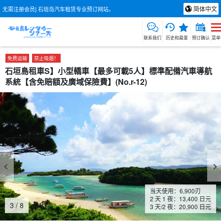
简体中文
无需注册会员] 石垣岛汽车租赁专业预订网站。
联系我们
历史和最爱
预订确认
菜单
免费运输
禁止吸烟！
石垣島租車S】小型轎車【最多可載5人】標準配備汽車導航
系統【含免賠額及廣域保險費】(No.r-12)
当天使用：
6,900
刃
2 天 1 夜：13,400 日元
3
/
8
3 天/2 夜：20,900 日元