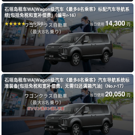
石垣岛租车WA]Wagon级汽车《最多8名乘客》标配汽车导航系
统[包括免税和宽补偿费]（编号r-16）
14,300
（6 份报告）
刃
当日使用
石垣岛租车WA]Wagon级汽车《最多8名乘客》汽车导航系统标
准装备[包括免税和宽补偿费，无需归还满箱汽油]（No.r-17）
20,050
刃
当日使用