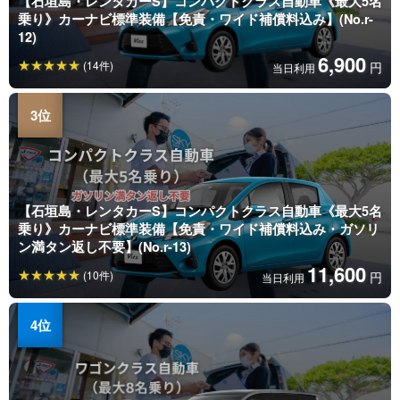
【石垣島・レンタカーS】コンパクトクラス自動車《最大5名
乗り》カーナビ標準装備【免責・ワイド補償料込み】(No.r-
12)
6,900
(14件)
円
当日利用
【石垣島・レンタカーS】コンパクトクラス自動車《最大5名
乗り》カーナビ標準装備【免責・ワイド補償料込み・ガソリ
ン満タン返し不要】(No.r-13)
11,600
(10件)
円
当日利用