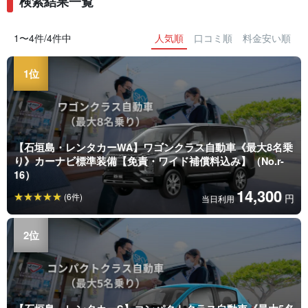
検索結果一覧
1〜4件/4件中
人気順
口コミ順
料金安い順
【石垣島・レンタカーWA】ワゴンクラス自動車《最大8名乗
り》カーナビ標準装備【免責・ワイド補償料込み】（No.r-
16）
14,300
(6件)
円
当日利用