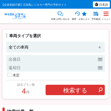
日本語
【会員登録不要】石垣島レンタカー専門の予約サイト
各種 お問い合わせ
履歴・お気に入り
予約確認
メニュー
車両タイプを選択
全ての車両
未定
該当プラン数
4
件