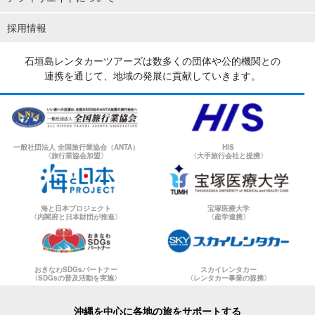
採用情報
石垣島レンタカーツアーズは数多くの団体や公的機関との
連携を通じて、地域の発展に貢献していきます。
一般社団法人 全国旅行業協会（ANTA）
HIS
〈旅行業協会加盟〉
〈大手旅行会社と提携〉
海と日本プロジェクト
宝塚医療大学
〈内閣府と日本財団が推進〉
〈産学連携〉
おきなわSDGsパートナー
スカイレンタカー
〈SDGsの普及活動を実施〉
〈レンタカー事業の提携〉
沖縄を中心に各地の旅をサポートする