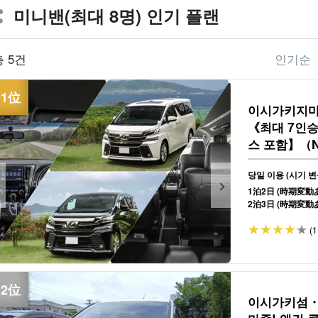
미니밴(최대 8명) 인기 플랜
인기순
총 5건
이시가키지마
《최대 7인
스 포함】（No
당일 이용 (시기 변
1泊2日 (時期変動
2泊3日 (時期変動
(1
이시가키섬・