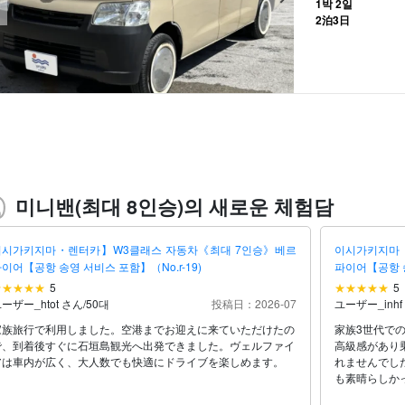
1박 2일
2泊3日
미니밴(최대 8인승)의 새로운 체험담
이시가키지마・렌터카】W3클래스 자동차《최대 7인승》베르
이시가키지마
이어【공항 송영 서비스 포함】（No.r-19)
파이어【공항 송
5
5
ーザー_htot さん
/
50대
投稿日：2026-07
ユーザー_inhf
家族旅行で利用しました。空港までお迎えに来ていただけたの
家族3世代で
で、到着後すぐに石垣島観光へ出発できました。ヴェルファイ
高級感があり
アは車内が広く、大人数でも快適にドライブを楽しめます。
れませんでし
も素晴らしか