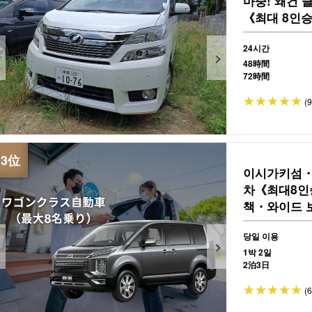
마중! 왜건
《최대 8인승
44)
24시간
48時間
72時間
(
이시가키섬・
차《최대8인
책・와이드 보
당일 이용
1박 2일
2泊3日
(