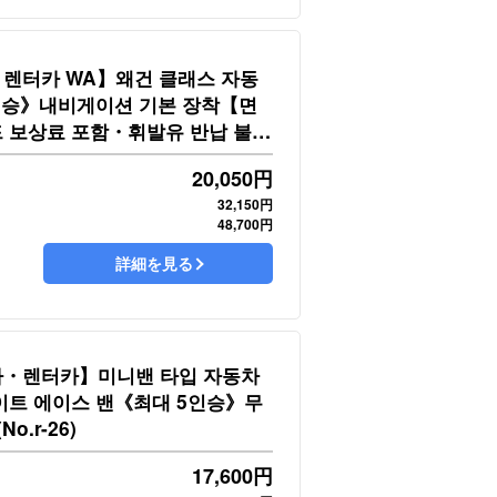
렌터카 WA】왜건 클래스 자동
인승》내비게이션 기본 장착【면
 보상료 포함・휘발유 반납 불필
)
20,050
円
32,150円
48,700円
詳細を見る
・렌터카】미니밴 타입 자동차
이트 에이스 밴《최대 5인승》무
o.r-26)
17,600
円