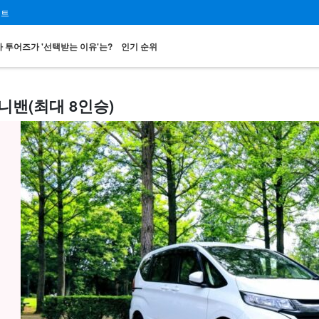
이트
 투어즈가 '선택받는 이유'는?
인기 순위
니밴(최대 8인승)