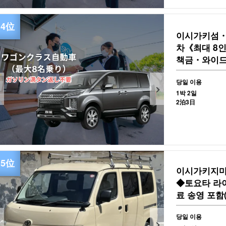
이시가키섬・
차《최대 8
책금・와이드
요】(No.r-17
당일 이용
1박 2일
2泊3日
이시가키지마
◆토요타 라
료 송영 포함(N
당일 이용