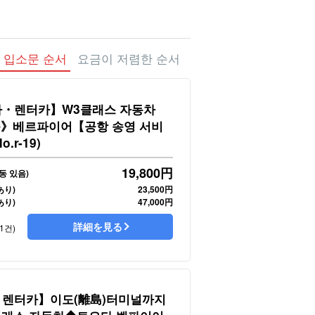
입소문 순서
요금이 저렴한 순서
・렌터카】W3클래스 자동차
승》베르파이어【공항 송영 서비
.r-19)
19,800
円
동 있음)
あり)
23,500円
あり)
47,000円
詳細を見る
1건)
렌터카】이도(離島)터미널까지