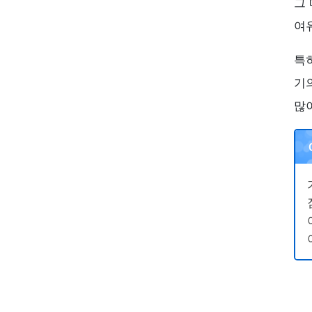
그
여
특
기
많