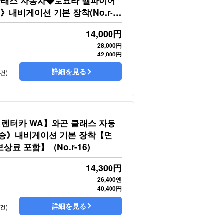
 클래스 자동차◆토요타 벨파이어
》내비게이션 기본 장착(No.r-
14,000
円
28,000円
42,000円
詳細を見る
9건)
렌터카 WA】와곤 클래스 자동
승》내비게이션 기본 장착【면
상료 포함】（No.r-16)
14,300
円
26,400엔
40,400円
詳細を見る
6건)