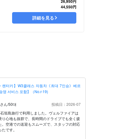
26,950円
44,550円
詳細を見る
・렌터카】W3클래스 자동차《최대 7인승》베르
영 서비스 포함】（No.r-19)
 さん
/
50대
投稿日：2026-07
の石垣島旅行で利用しました。ヴェルファイアは
乗り心地も抜群で、長時間のドライブでも全く疲
た。空港での送迎もスムーズで、スタッフの対応
ったです。