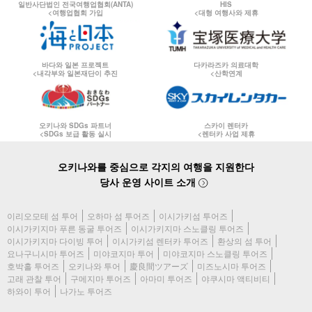
일반사단법인 전국여행업협회(ANTA)
HIS
<여행업협회 가입
<대형 여행사와 제휴
바다와 일본 프로젝트
다카라즈카 의료대학
<내각부와 일본재단이 추진
<산학연계
오키나와 SDGs 파트너
스카이 렌터카
<SDGs 보급 활동 실시
<렌터카 사업 제휴
오키나와를 중심으로 각지의 여행을 지원한다
당사 운영 사이트 소개
이리오모테 섬 투어
오하마 섬 투어즈
이시가키섬 투어즈
이시가키지마 푸른 동굴 투어즈
이시가키지마 스노클링 투어즈
이시가키지마 다이빙 투어
이시가키섬 렌터카 투어즈
환상의 섬 투어
요나구니시마 투어즈
미야코지마 투어
미야코지마 스노클링 투어즈
호박홀 투어즈
오키나와 투어
慶良間ツアーズ
미즈노시마 투어즈
고래 관찰 투어
구메지마 투어즈
아마미 투어즈
야쿠시마 액티비티
하와이 투어
나가노 투어즈