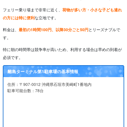
フェリー乗り場まで非常に近く、
荷物が多い方・小さな子ども連れ
の方には特に便利
な立地です。
料金は、
最初の1時間100円、以降30分ごと50円
とリーズナブルで
す。
特に朝の時間帯は競争率が高いため、利用する場合は早めの到着が
必須です。
離島ターミナル第1駐車場の基本情報
住所：〒907-0012 沖縄県石垣市美崎町1番地内
駐車可能台数：78台