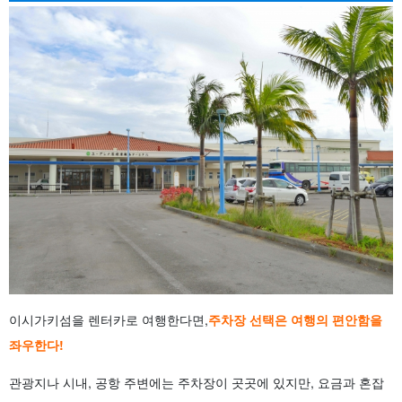
車場
3.4
大川有料駐車場
3.5
이시가키시조겐 주차장
3.6
八島第二駐車場
4
【離島ターミナル周辺】 石垣港に近いおすすめ駐車場
4.1
離島ターミナル周辺に無料駐車場はある？
4.2
離島ターミナル第1駐車場
4.3
離島ターミナル第2駐車場
5
【空港・観光地】 新石垣空港・川平湾周辺の駐車場
5.1
신이시가키 공항 터미널 주차장
5.2
가와히라 공원 주차장
5.3
가와히라 만을 바라볼 수 있는 주차장
5.4
다마토리사키 전망대 주차장
6
주차장을 이용하기 전에 알아두어야 할 사항
6.1
사전 예약이나 만차 대책이 필요한가요?
6.2
렌터카 반납 시 주차 장소에도 주의하자!
이시가키섬을 렌터카로 여행한다면,
주차장 선택은 여행의 편안함을
7
石垣島の駐車場に関する よくある質問（FAQ）
좌우한다!
8
요약
관광지나 시내, 공항 주변에는 주차장이 곳곳에 있지만, 요금과 혼잡