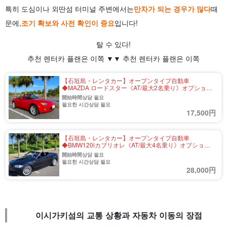
특히 도심이나 외딴섬 터미널 주변에서는
만차가 되는 경우가 많다
때
문에,
조기 확보와 사전 확인이 중요
입니다!
탈 수 있다!
추천 렌터카 플랜은 이쪽 ▼▼ 추천 렌터카 플랜은 이쪽
【石垣島・レンタカー】オープンタイプ自動車
◆MAZDA ロードスター《AT/最大2名乗り》オプション
で送迎・乗り捨ても可能♪（No.r-39）
開始時間상담 필요
필요한 시간상담 필요
17,500円
【石垣島・レンタカー】オープンタイプ自動車
◆BMW120iカブリオレ《AT/最大4名乗り》オプション
で送迎・乗り捨ても可能♪（No.r-31）
開始時間상담 필요
필요한 시간상담 필요
28,000円
이시가키섬의 교통 상황과 자동차 이동의 장점