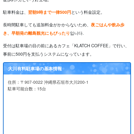
駐車料金は、
翌朝9時まで一律500円
という料金設定。
長時間駐車しても追加料金がかからないため、
夜ごはんや飲み歩
き、早朝発の離島観光にもぴったり
입니다.
受付は駐車場の目の前にあるカフェ「KLATCH COFFEE」で行い、
事前に500円を支払うシステムになっています。
大川有料駐車場の基本情報
住所：〒907-0022 沖縄県石垣市大川200-1
駐車可能台数：15台