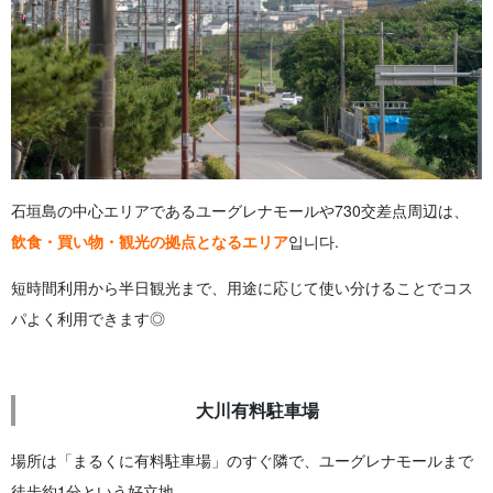
石垣島の中心エリアであるユーグレナモールや730交差点周辺は、
飲食・買い物・観光の拠点となるエリア
입니다.
短時間利用から半日観光まで、用途に応じて使い分けることでコス
パよく利用できます◎
大川有料駐車場
場所は「まるくに有料駐車場」のすぐ隣で、ユーグレナモールまで
徒歩約1分という好立地。