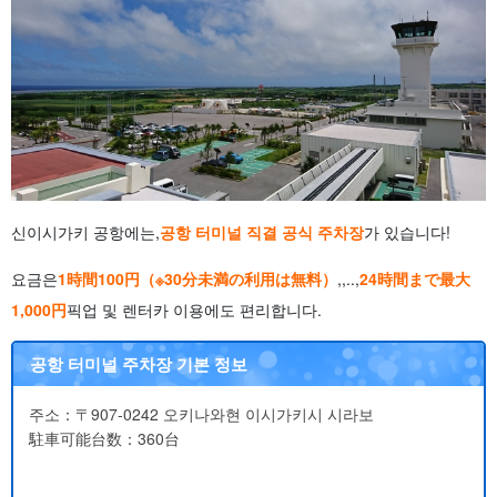
신이시가키 공항에는,
공항 터미널 직결 공식 주차장
가 있습니다!
요금은
1時間100円（※30分未満の利用は無料）
,,..,
24時間まで最大
1,000円
픽업 및 렌터카 이용에도 편리합니다.
공항 터미널 주차장 기본 정보
주소：〒907-0242 오키나와현 이시가키시 시라보
駐車可能台数：360台