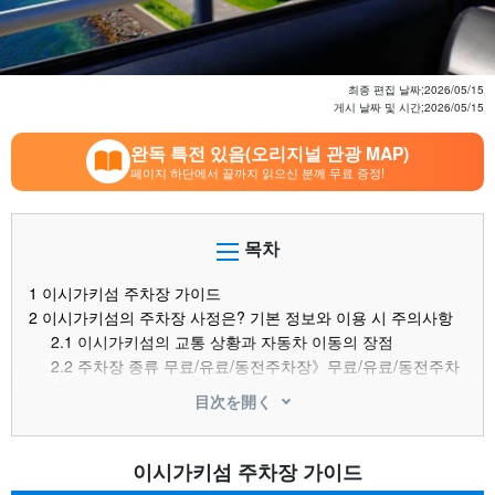
최종 편집 날짜;
2026/05/15
게시 날짜 및 시간;
2026/05/15
완독 특전 있음(오리지널 관광 MAP)
페이지 하단에서 끝까지 읽으신 분께 무료 증정!
목차
1
이시가키섬 주차장 가이드
2
이시가키섬의 주차장 사정은? 기본 정보와 이용 시 주의사항
2.1
이시가키섬의 교통 상황과 자동차 이동의 장점
2.2
주차장 종류 무료/유료/동전주차장》무료/유료/동전주차
장
目次を開く
3
石垣島の 駐車場料金相場と安くするコツ
3.1
일반적인 요금 시세 시가지・관광지・공항 주변》지역
3.2
저렴하게 이용하는 요령 (최대요금・단시간 이용 등)
이시가키섬 주차장 가이드
3.3
【市街地】ユーグレナモール・ 730交差点周辺の安い駐