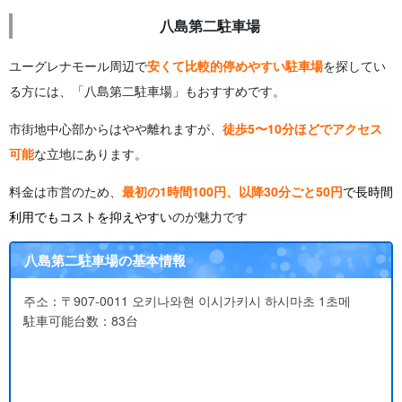
八島第二駐車場
ユーグレナモール周辺で
安くて比較的停めやすい駐車場
を探してい
る方には、「八島第二駐車場」もおすすめです。
市街地中心部からはやや離れますが、
徒歩5〜10分ほどでアクセス
可能
な立地にあります。
料金は市営のため、
最初の1時間100円、以降30分ごと50円
で長時間
利用でもコストを抑えやすい
のが魅力です
八島第二駐車場の基本情報
주소：〒907-0011 오키나와현 이시가키시 하시마초 1초메
駐車可能台数：83台