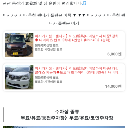
관광 동선의 효율화 및 짐 운반에 편리합니다
이시가키지마 추천 렌터카 플랜은 이쪽 ▼ ▼▼ 이시가키지마 추천 렌
터카 플랜은 여기
이시가키섬・렌터카】이도(離島)터미널까지 마중! 경차
◆ 다이하츠 탄트《최대 4인승》(No.r-49)》(경차)
開始時間상담 필요
필요한 시간상담 필요
6,000엔
이시가키섬・렌터카】이도(離島)터미널까지 마중! 왜건
클래스 자동차◆토요타 벨파이어《최대 8인승》내비게이
션 기본 장착(No.r-44)
開始時間상담 필요
필요한 시간상담 필요
14,000엔
주차장 종류
무료/유료/동전주차장》무료/유료/코인주차장