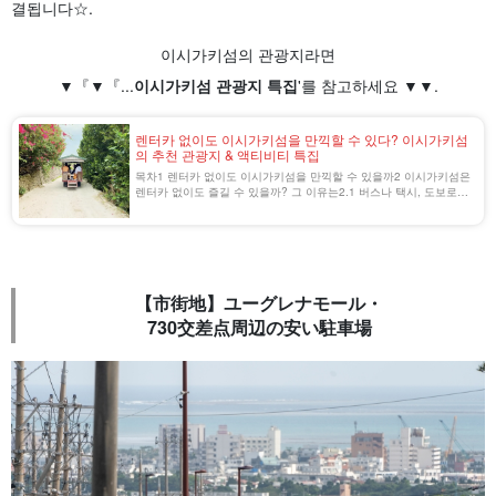
결됩니다☆.
이시가키섬의 관광지라면
▼『▼『...
이시가키섬 관광지 특집
'를 참고하세요 ▼▼.
렌터카 없이도 이시가키섬을 만끽할 수 있다? 이시가키섬
의 추천 관광지 & 액티비티 특집
목차1 렌터카 없이도 이시가키섬을 만끽할 수 있을까2 이시가키섬은
렌터카 없이도 즐길 수 있을까? 그 이유는2.1 버스나 택시, 도보로도
갈 수 있는 관광지가 많다2.2 섬이 작아서 이동 거리가 짧은 것이 매
력2.3 숙박 [...].
【市街地】ユーグレナモール・
730交差点周辺の安い駐車場